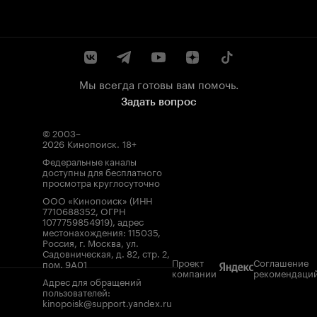
Мы всегда готовы вам помочь.
Задать вопрос
© 2003–
2026
Кинопоиск
.
18+
Федеральные каналы
доступны для бесплатного
просмотра круглосуточно
ООО «Кинопоиск» (ИНН
7710688352, ОГРН
1077759854919), адрес
местонахождения: 115035,
Россия, г. Москва, ул.
Садовническая, д. 82, стр. 2,
Проект
Соглашение
пом. 9А01
компании
рекомендаци
Адрес для обращений
пользователей:
kinopoisk@support.yandex.ru