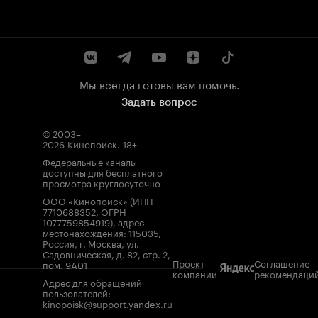
Мы всегда готовы вам помочь.
Задать вопрос
© 2003–
2026
Кинопоиск
.
18+
Федеральные каналы
доступны для бесплатного
просмотра круглосуточно
ООО «Кинопоиск» (ИНН
7710688352, ОГРН
1077759854919), адрес
местонахождения: 115035,
Россия, г. Москва, ул.
Садовническая, д. 82, стр. 2,
Проект
Соглашение
пом. 9А01
компании
рекомендаци
Адрес для обращений
пользователей:
kinopoisk@support.yandex.ru