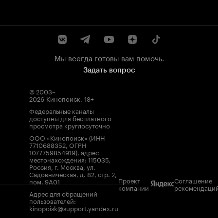
Мы всегда готовы вам помочь.
Задать вопрос
© 2003–
2026
Кинопоиск
.
18+
Федеральные каналы
доступны для бесплатного
просмотра круглосуточно
ООО «Кинопоиск» (ИНН
7710688352, ОГРН
1077759854919), адрес
местонахождения: 115035,
Россия, г. Москва, ул.
Садовническая, д. 82, стр. 2,
Проект
Соглашение
пом. 9А01
компании
рекомендаци
Адрес для обращений
пользователей:
kinopoisk@support.yandex.ru