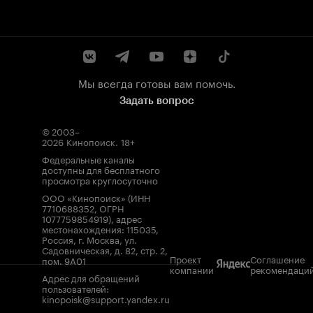
Мы всегда готовы вам помочь.
Задать вопрос
© 2003–
2026
Кинопоиск
.
18+
Федеральные каналы
доступны для бесплатного
просмотра круглосуточно
ООО «Кинопоиск» (ИНН
7710688352, ОГРН
1077759854919), адрес
местонахождения: 115035,
Россия, г. Москва, ул.
Садовническая, д. 82, стр. 2,
Проект
Соглашение
пом. 9А01
компании
рекомендаци
Адрес для обращений
пользователей:
kinopoisk@support.yandex.ru