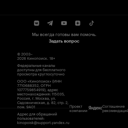
Мы всегда готовы вам помочь.
Задать вопрос
© 2003–
2026
Кинопоиск
.
18+
Федеральные каналы
доступны для бесплатного
просмотра круглосуточно
ООО «Кинопоиск» (ИНН
7710688352, ОГРН
1077759854919), адрес
местонахождения: 115035,
Россия, г. Москва, ул.
Садовническая, д. 82, стр. 2,
Проект
Соглашение
пом. 9А01
компании
рекомендаци
Адрес для обращений
пользователей:
kinopoisk@support.yandex.ru