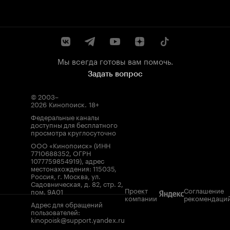
Мы всегда готовы вам помочь.
Задать вопрос
© 2003–
2026
Кинопоиск
.
18+
Федеральные каналы
доступны для бесплатного
просмотра круглосуточно
ООО «Кинопоиск» (ИНН
7710688352, ОГРН
1077759854919), адрес
местонахождения: 115035,
Россия, г. Москва, ул.
Садовническая, д. 82, стр. 2,
Проект
Соглашение
пом. 9А01
компании
рекомендаци
Адрес для обращений
пользователей:
kinopoisk@support.yandex.ru