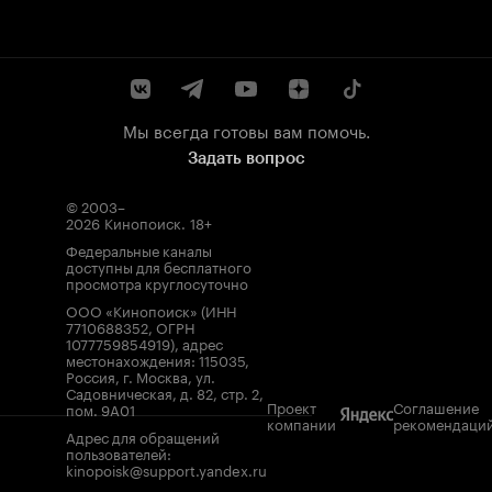
Мы всегда готовы вам помочь.
Задать вопрос
© 2003–
2026
Кинопоиск
.
18+
Федеральные каналы
доступны для бесплатного
просмотра круглосуточно
ООО «Кинопоиск» (ИНН
7710688352, ОГРН
1077759854919), адрес
местонахождения: 115035,
Россия, г. Москва, ул.
Садовническая, д. 82, стр. 2,
Проект
Соглашение
пом. 9А01
компании
рекомендаци
Адрес для обращений
пользователей:
kinopoisk@support.yandex.ru