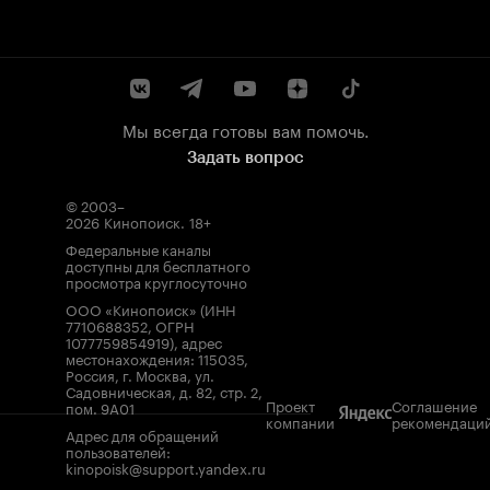
Мы всегда готовы вам помочь.
Задать вопрос
© 2003–
2026
Кинопоиск
.
18+
Федеральные каналы
доступны для бесплатного
просмотра круглосуточно
ООО «Кинопоиск» (ИНН
7710688352, ОГРН
1077759854919), адрес
местонахождения: 115035,
Россия, г. Москва, ул.
Садовническая, д. 82, стр. 2,
Проект
Соглашение
пом. 9А01
компании
рекомендаци
Адрес для обращений
пользователей:
kinopoisk@support.yandex.ru