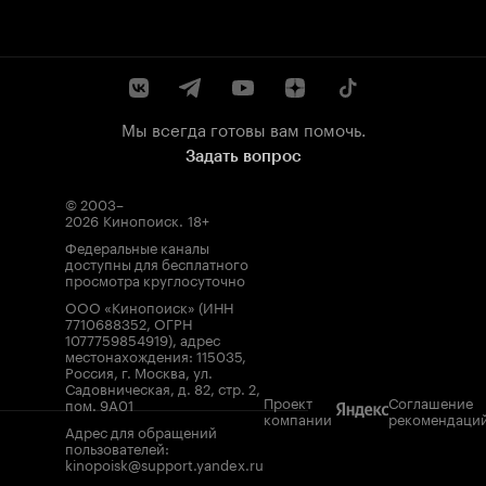
Мы всегда готовы вам помочь.
Задать вопрос
© 2003–
2026
Кинопоиск
.
18+
Федеральные каналы
доступны для бесплатного
просмотра круглосуточно
ООО «Кинопоиск» (ИНН
7710688352, ОГРН
1077759854919), адрес
местонахождения: 115035,
Россия, г. Москва, ул.
Садовническая, д. 82, стр. 2,
Проект
Соглашение
пом. 9А01
компании
рекомендаци
Адрес для обращений
пользователей:
kinopoisk@support.yandex.ru