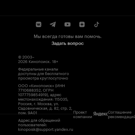
Мы всегда готовы вам помочь.
Задать вопрос
© 2003–
2026
Кинопоиск
.
18+
Федеральные каналы
доступны для бесплатного
просмотра круглосуточно
ООО «Кинопоиск» (ИНН
7710688352, ОГРН
1077759854919), адрес
местонахождения: 115035,
Россия, г. Москва, ул.
Садовническая, д. 82, стр. 2,
Проект
Соглашение
пом. 9А01
компании
рекомендаци
Адрес для обращений
пользователей:
kinopoisk@support.yandex.ru