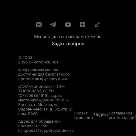
Мы всегда готовы вам помочь.
Задать вопрос
© 2003–
2026
Кинопоиск
.
18+
Федеральные каналы
доступны для бесплатного
просмотра круглосуточно
ООО «Кинопоиск» (ИНН
7710688352, ОГРН
1077759854919), адрес
местонахождения: 115035,
Россия, г. Москва, ул.
Садовническая, д. 82, стр. 2,
Проект
Соглашение
пом. 9А01
компании
рекомендаци
Адрес для обращений
пользователей:
kinopoisk@support.yandex.ru