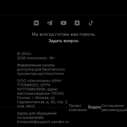
Мы всегда готовы вам помочь.
Задать вопрос
© 2003–
2026
Кинопоиск
.
18+
Федеральные каналы
доступны для бесплатного
просмотра круглосуточно
ООО «Кинопоиск» (ИНН
7710688352, ОГРН
1077759854919), адрес
местонахождения: 115035,
Россия, г. Москва, ул.
Садовническая, д. 82, стр. 2,
Проект
Соглашение
пом. 9А01
компании
рекомендаци
Адрес для обращений
пользователей:
kinopoisk@support.yandex.ru