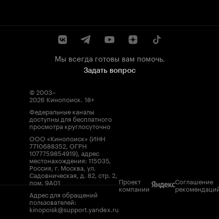
Мы всегда готовы вам помочь.
Задать вопрос
© 2003–
2026
Кинопоиск
.
18+
Федеральные каналы
доступны для бесплатного
просмотра круглосуточно
ООО «Кинопоиск» (ИНН
7710688352, ОГРН
1077759854919), адрес
местонахождения: 115035,
Россия, г. Москва, ул.
Садовническая, д. 82, стр. 2,
Проект
Соглашение
пом. 9А01
компании
рекомендаци
Адрес для обращений
пользователей:
kinopoisk@support.yandex.ru