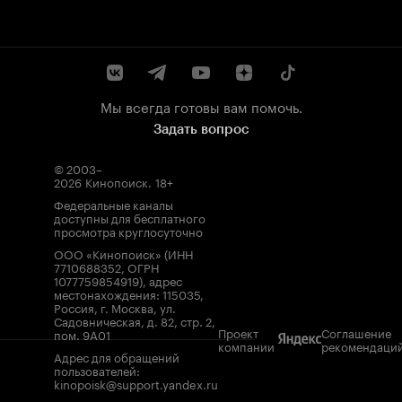
Мы всегда готовы вам помочь.
Задать вопрос
© 2003–
2026
Кинопоиск
.
18+
Федеральные каналы
доступны для бесплатного
просмотра круглосуточно
ООО «Кинопоиск» (ИНН
7710688352, ОГРН
1077759854919), адрес
местонахождения: 115035,
Россия, г. Москва, ул.
Садовническая, д. 82, стр. 2,
Проект
Соглашение
пом. 9А01
компании
рекомендаци
Адрес для обращений
пользователей:
kinopoisk@support.yandex.ru