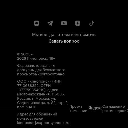
Мы всегда готовы вам помочь.
Задать вопрос
© 2003–
2026
Кинопоиск
.
18+
Федеральные каналы
доступны для бесплатного
просмотра круглосуточно
ООО «Кинопоиск» (ИНН
7710688352, ОГРН
1077759854919), адрес
местонахождения: 115035,
Россия, г. Москва, ул.
Садовническая, д. 82, стр. 2,
Проект
Соглашение
пом. 9А01
компании
рекомендаци
Адрес для обращений
пользователей:
kinopoisk@support.yandex.ru