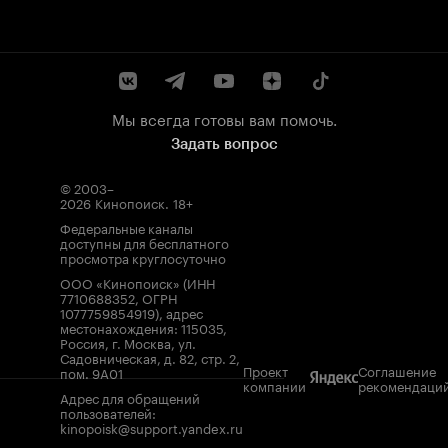
Мы всегда готовы вам помочь.
Задать вопрос
© 2003–
2026
Кинопоиск
.
18+
Федеральные каналы
доступны для бесплатного
просмотра круглосуточно
ООО «Кинопоиск» (ИНН
7710688352, ОГРН
1077759854919), адрес
местонахождения: 115035,
Россия, г. Москва, ул.
Садовническая, д. 82, стр. 2,
Проект
Соглашение
пом. 9А01
компании
рекомендаци
Адрес для обращений
пользователей:
kinopoisk@support.yandex.ru