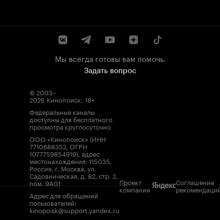
Мы всегда готовы вам помочь.
Задать вопрос
© 2003–
2026
Кинопоиск
.
18+
Федеральные каналы
доступны для бесплатного
просмотра круглосуточно
ООО «Кинопоиск» (ИНН
7710688352, ОГРН
1077759854919), адрес
местонахождения: 115035,
Россия, г. Москва, ул.
Садовническая, д. 82, стр. 2,
Проект
Соглашение
пом. 9А01
компании
рекомендаци
Адрес для обращений
пользователей:
kinopoisk@support.yandex.ru