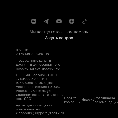
Мы всегда готовы вам помочь.
Задать вопрос
© 2003–
2026
Кинопоиск
.
18+
Федеральные каналы
доступны для бесплатного
просмотра круглосуточно
ООО «Кинопоиск» (ИНН
7710688352, ОГРН
1077759854919), адрес
местонахождения: 115035,
Россия, г. Москва, ул.
Садовническая, д. 82, стр. 2,
Проект
Соглашение
пом. 9А01
компании
рекомендаци
Адрес для обращений
пользователей:
kinopoisk@support.yandex.ru