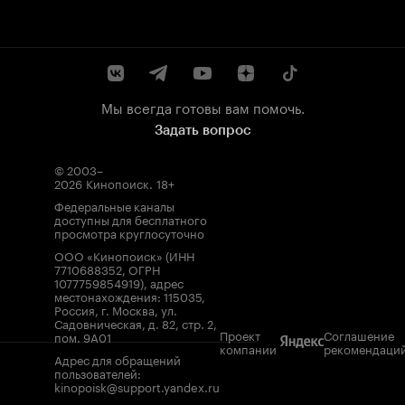
Мы всегда готовы вам помочь.
Задать вопрос
© 2003–
2026
Кинопоиск
.
18+
Федеральные каналы
доступны для бесплатного
просмотра круглосуточно
ООО «Кинопоиск» (ИНН
7710688352, ОГРН
1077759854919), адрес
местонахождения: 115035,
Россия, г. Москва, ул.
Садовническая, д. 82, стр. 2,
Проект
Соглашение
пом. 9А01
компании
рекомендаци
Адрес для обращений
пользователей:
kinopoisk@support.yandex.ru