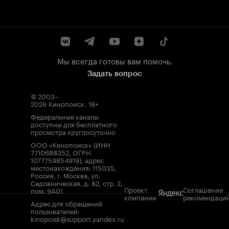
Мы всегда готовы вам помочь.
Задать вопрос
© 2003–
2026
Кинопоиск
.
18+
Федеральные каналы
доступны для бесплатного
просмотра круглосуточно
ООО «Кинопоиск» (ИНН
7710688352, ОГРН
1077759854919), адрес
местонахождения: 115035,
Россия, г. Москва, ул.
Садовническая, д. 82, стр. 2,
Проект
Соглашение
пом. 9А01
компании
рекомендаци
Адрес для обращений
пользователей:
kinopoisk@support.yandex.ru