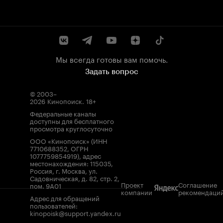
Мы всегда готовы вам помочь.
Задать вопрос
© 2003–
2026
Кинопоиск
.
18+
Федеральные каналы
доступны для бесплатного
просмотра круглосуточно
ООО «Кинопоиск» (ИНН
7710688352, ОГРН
1077759854919), адрес
местонахождения: 115035,
Россия, г. Москва, ул.
Садовническая, д. 82, стр. 2,
Проект
Соглашение
пом. 9А01
компании
рекомендаци
Адрес для обращений
пользователей:
kinopoisk@support.yandex.ru