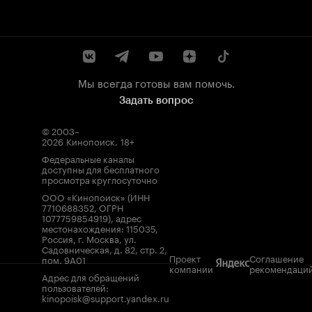
Мы всегда готовы вам помочь.
Задать вопрос
© 2003–
2026
Кинопоиск
.
18+
Федеральные каналы
доступны для бесплатного
просмотра круглосуточно
ООО «Кинопоиск» (ИНН
7710688352, ОГРН
1077759854919), адрес
местонахождения: 115035,
Россия, г. Москва, ул.
Садовническая, д. 82, стр. 2,
Проект
Соглашение
пом. 9А01
компании
рекомендаци
Адрес для обращений
пользователей:
kinopoisk@support.yandex.ru