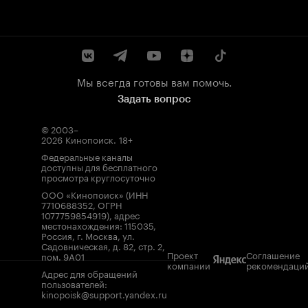
Мы всегда готовы вам помочь.
Задать вопрос
© 2003–
2026
Кинопоиск
.
18+
Федеральные каналы
доступны для бесплатного
просмотра круглосуточно
ООО «Кинопоиск» (ИНН
7710688352, ОГРН
1077759854919), адрес
местонахождения: 115035,
Россия, г. Москва, ул.
Садовническая, д. 82, стр. 2,
Проект
Соглашение
пом. 9А01
компании
рекомендаци
Адрес для обращений
пользователей:
kinopoisk@support.yandex.ru