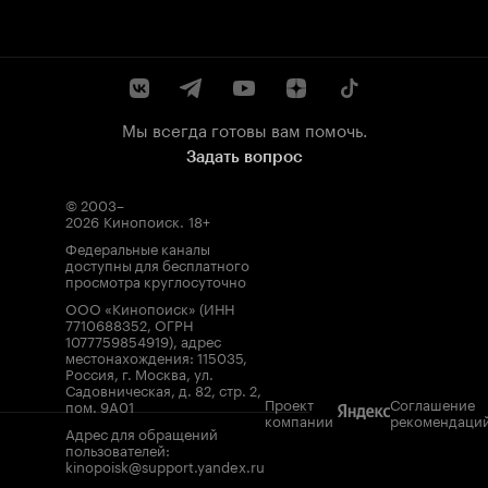
Мы всегда готовы вам помочь.
Задать вопрос
© 2003–
2026
Кинопоиск
.
18+
Федеральные каналы
доступны для бесплатного
просмотра круглосуточно
ООО «Кинопоиск» (ИНН
7710688352, ОГРН
1077759854919), адрес
местонахождения: 115035,
Россия, г. Москва, ул.
Садовническая, д. 82, стр. 2,
Проект
Соглашение
пом. 9А01
компании
рекомендаци
Адрес для обращений
пользователей:
kinopoisk@support.yandex.ru