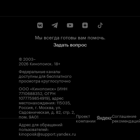
Мы всегда готовы вам помочь.
Задать вопрос
© 2003–
2026
Кинопоиск
.
18+
Федеральные каналы
доступны для бесплатного
просмотра круглосуточно
ООО «Кинопоиск» (ИНН
7710688352, ОГРН
1077759854919), адрес
местонахождения: 115035,
Россия, г. Москва, ул.
Садовническая, д. 82, стр. 2,
Проект
Соглашение
пом. 9А01
компании
рекомендаци
Адрес для обращений
пользователей:
kinopoisk@support.yandex.ru