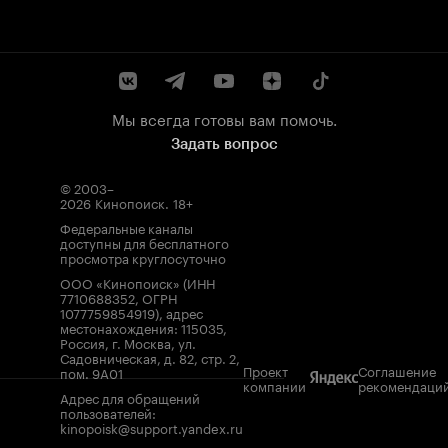
Мы всегда готовы вам помочь.
Задать вопрос
© 2003–
2026
Кинопоиск
.
18+
Федеральные каналы
доступны для бесплатного
просмотра круглосуточно
ООО «Кинопоиск» (ИНН
7710688352, ОГРН
1077759854919), адрес
местонахождения: 115035,
Россия, г. Москва, ул.
Садовническая, д. 82, стр. 2,
Проект
Соглашение
пом. 9А01
компании
рекомендаци
Адрес для обращений
пользователей:
kinopoisk@support.yandex.ru