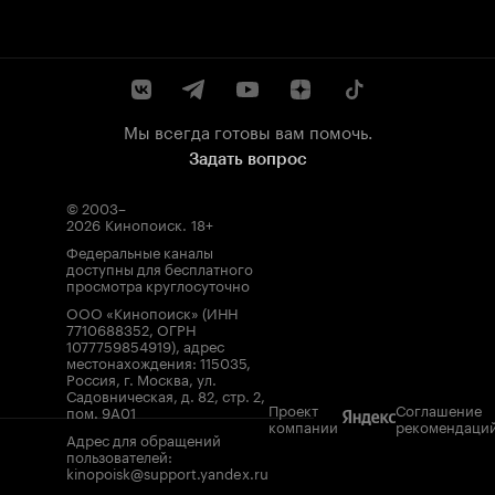
Мы всегда готовы вам помочь.
Задать вопрос
© 2003–
2026
Кинопоиск
.
18+
Федеральные каналы
доступны для бесплатного
просмотра круглосуточно
ООО «Кинопоиск» (ИНН
7710688352, ОГРН
1077759854919), адрес
местонахождения: 115035,
Россия, г. Москва, ул.
Садовническая, д. 82, стр. 2,
Проект
Соглашение
пом. 9А01
компании
рекомендаци
Адрес для обращений
пользователей:
kinopoisk@support.yandex.ru