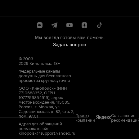
Мы всегда готовы вам помочь.
Задать вопрос
© 2003–
2026
Кинопоиск
.
18+
Федеральные каналы
доступны для бесплатного
просмотра круглосуточно
ООО «Кинопоиск» (ИНН
7710688352, ОГРН
1077759854919), адрес
местонахождения: 115035,
Россия, г. Москва, ул.
Садовническая, д. 82, стр. 2,
Проект
Соглашение
пом. 9А01
компании
рекомендаци
Адрес для обращений
пользователей:
kinopoisk@support.yandex.ru