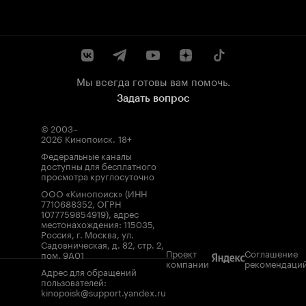
Мы всегда готовы вам помочь.
Задать вопрос
© 2003–
2026
Кинопоиск
.
18+
Федеральные каналы
доступны для бесплатного
просмотра круглосуточно
ООО «Кинопоиск» (ИНН
7710688352, ОГРН
1077759854919), адрес
местонахождения: 115035,
Россия, г. Москва, ул.
Садовническая, д. 82, стр. 2,
Проект
Соглашение
пом. 9А01
компании
рекомендаци
Адрес для обращений
пользователей:
kinopoisk@support.yandex.ru