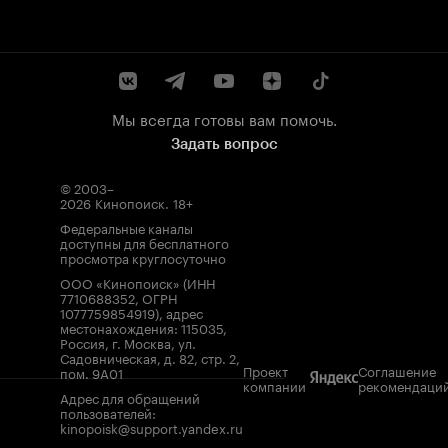
Мы всегда готовы вам помочь.
Задать вопрос
© 2003–
2026
Кинопоиск
.
18+
Федеральные каналы
доступны для бесплатного
просмотра круглосуточно
ООО «Кинопоиск» (ИНН
7710688352, ОГРН
1077759854919), адрес
местонахождения: 115035,
Россия, г. Москва, ул.
Садовническая, д. 82, стр. 2,
Проект
Соглашение
пом. 9А01
компании
рекомендаци
Адрес для обращений
пользователей:
kinopoisk@support.yandex.ru