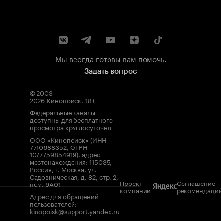
Мы всегда готовы вам помочь.
Задать вопрос
© 2003–
2026
Кинопоиск
.
18+
Федеральные каналы
доступны для бесплатного
просмотра круглосуточно
ООО «Кинопоиск» (ИНН
7710688352, ОГРН
1077759854919), адрес
местонахождения: 115035,
Россия, г. Москва, ул.
Садовническая, д. 82, стр. 2,
Проект
Соглашение
пом. 9А01
компании
рекомендаци
Адрес для обращений
пользователей:
kinopoisk@support.yandex.ru