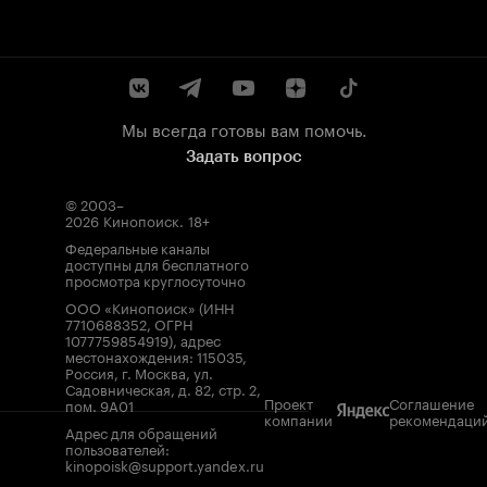
Мы всегда готовы вам помочь.
Задать вопрос
© 2003–
2026
Кинопоиск
.
18+
Федеральные каналы
доступны для бесплатного
просмотра круглосуточно
ООО «Кинопоиск» (ИНН
7710688352, ОГРН
1077759854919), адрес
местонахождения: 115035,
Россия, г. Москва, ул.
Садовническая, д. 82, стр. 2,
Проект
Соглашение
пом. 9А01
компании
рекомендаци
Адрес для обращений
пользователей:
kinopoisk@support.yandex.ru