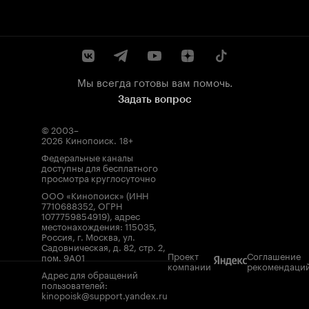
Мы всегда готовы вам помочь.
Задать вопрос
© 2003–
2026
Кинопоиск
.
18+
Федеральные каналы
доступны для бесплатного
просмотра круглосуточно
ООО «Кинопоиск» (ИНН
7710688352, ОГРН
1077759854919), адрес
местонахождения: 115035,
Россия, г. Москва, ул.
Садовническая, д. 82, стр. 2,
Проект
Соглашение
пом. 9А01
компании
рекомендаци
Адрес для обращений
пользователей:
kinopoisk@support.yandex.ru