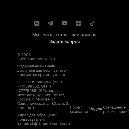
Мы всегда готовы вам помочь.
Задать вопрос
© 2003–
2026
Кинопоиск
.
18+
Федеральные каналы
доступны для бесплатного
просмотра круглосуточно
ООО «Кинопоиск» (ИНН
7710688352, ОГРН
1077759854919), адрес
местонахождения: 115035,
Россия, г. Москва, ул.
Садовническая, д. 82, стр. 2,
Проект
Соглашение
пом. 9А01
компании
рекомендаци
Адрес для обращений
пользователей:
kinopoisk@support.yandex.ru