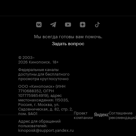
Мы всегда готовы вам помочь.
Задать вопрос
© 2003–
2026
Кинопоиск
.
18+
Федеральные каналы
доступны для бесплатного
просмотра круглосуточно
ООО «Кинопоиск» (ИНН
7710688352, ОГРН
1077759854919), адрес
местонахождения: 115035,
Россия, г. Москва, ул.
Садовническая, д. 82, стр. 2,
Проект
Соглашение
пом. 9А01
компании
рекомендаци
Адрес для обращений
пользователей:
kinopoisk@support.yandex.ru