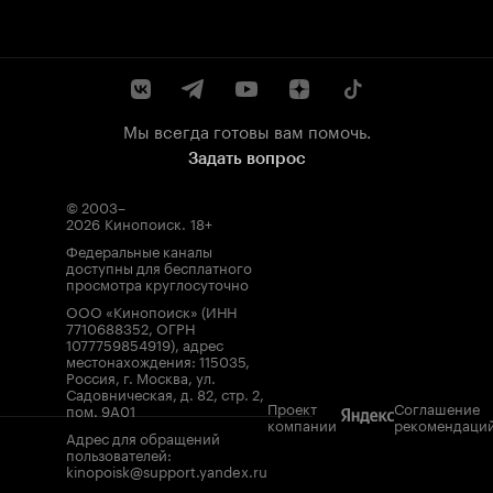
Мы всегда готовы вам помочь.
Задать вопрос
© 2003–
2026
Кинопоиск
.
18+
Федеральные каналы
доступны для бесплатного
просмотра круглосуточно
ООО «Кинопоиск» (ИНН
7710688352, ОГРН
1077759854919), адрес
местонахождения: 115035,
Россия, г. Москва, ул.
Садовническая, д. 82, стр. 2,
Проект
Соглашение
пом. 9А01
компании
рекомендаци
Адрес для обращений
пользователей:
kinopoisk@support.yandex.ru