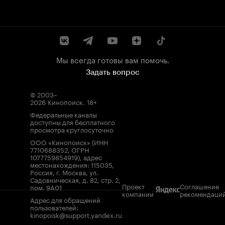
Мы всегда готовы вам помочь.
Задать вопрос
© 2003–
2026
Кинопоиск
.
18+
Федеральные каналы
доступны для бесплатного
просмотра круглосуточно
ООО «Кинопоиск» (ИНН
7710688352, ОГРН
1077759854919), адрес
местонахождения: 115035,
Россия, г. Москва, ул.
Садовническая, д. 82, стр. 2,
Проект
Соглашение
пом. 9А01
компании
рекомендаци
Адрес для обращений
пользователей:
kinopoisk@support.yandex.ru