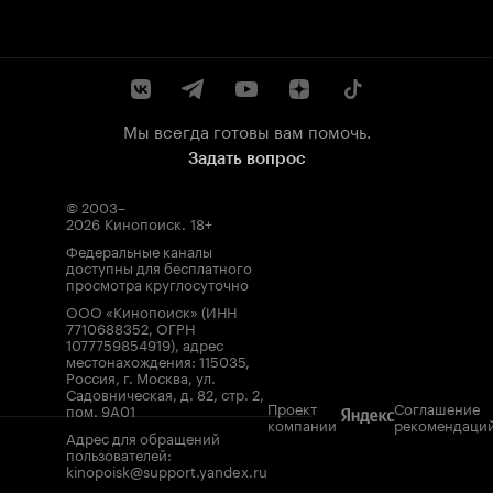
Мы всегда готовы вам помочь.
Задать вопрос
© 2003–
2026
Кинопоиск
.
18+
Федеральные каналы
доступны для бесплатного
просмотра круглосуточно
ООО «Кинопоиск» (ИНН
7710688352, ОГРН
1077759854919), адрес
местонахождения: 115035,
Россия, г. Москва, ул.
Садовническая, д. 82, стр. 2,
Проект
Соглашение
пом. 9А01
компании
рекомендаци
Адрес для обращений
пользователей:
kinopoisk@support.yandex.ru