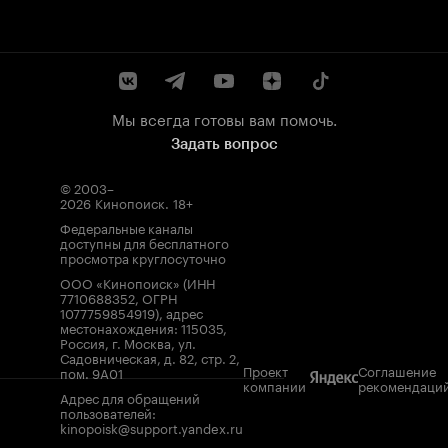
Мы всегда готовы вам помочь.
Задать вопрос
© 2003–
2026
Кинопоиск
.
18+
Федеральные каналы
доступны для бесплатного
просмотра круглосуточно
ООО «Кинопоиск» (ИНН
7710688352, ОГРН
1077759854919), адрес
местонахождения: 115035,
Россия, г. Москва, ул.
Садовническая, д. 82, стр. 2,
Проект
Соглашение
пом. 9А01
компании
рекомендаци
Адрес для обращений
пользователей:
kinopoisk@support.yandex.ru