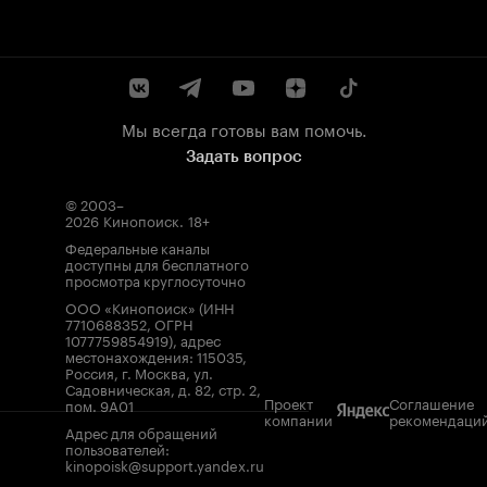
Мы всегда готовы вам помочь.
Задать вопрос
© 2003–
2026
Кинопоиск
.
18+
Федеральные каналы
доступны для бесплатного
просмотра круглосуточно
ООО «Кинопоиск» (ИНН
7710688352, ОГРН
1077759854919), адрес
местонахождения: 115035,
Россия, г. Москва, ул.
Садовническая, д. 82, стр. 2,
Проект
Соглашение
пом. 9А01
компании
рекомендаци
Адрес для обращений
пользователей:
kinopoisk@support.yandex.ru