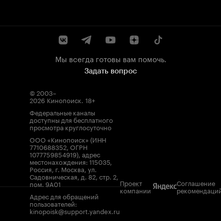
Мы всегда готовы вам помочь.
Задать вопрос
© 2003–
2026
Кинопоиск
.
18+
Федеральные каналы
доступны для бесплатного
просмотра круглосуточно
ООО «Кинопоиск» (ИНН
7710688352, ОГРН
1077759854919), адрес
местонахождения: 115035,
Россия, г. Москва, ул.
Садовническая, д. 82, стр. 2,
Проект
Соглашение
пом. 9А01
компании
рекомендаци
Адрес для обращений
пользователей:
kinopoisk@support.yandex.ru