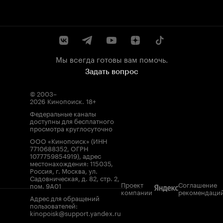
Мы всегда готовы вам помочь.
Задать вопрос
© 2003–
2026
Кинопоиск
.
18+
Федеральные каналы
доступны для бесплатного
просмотра круглосуточно
ООО «Кинопоиск» (ИНН
7710688352, ОГРН
1077759854919), адрес
местонахождения: 115035,
Россия, г. Москва, ул.
Садовническая, д. 82, стр. 2,
Проект
Соглашение
пом. 9А01
компании
рекомендаци
Адрес для обращений
пользователей:
kinopoisk@support.yandex.ru