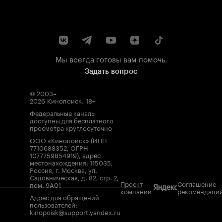
Мы всегда готовы вам помочь.
Задать вопрос
© 2003–
2026
Кинопоиск
.
18+
Федеральные каналы
доступны для бесплатного
просмотра круглосуточно
ООО «Кинопоиск» (ИНН
7710688352, ОГРН
1077759854919), адрес
местонахождения: 115035,
Россия, г. Москва, ул.
Садовническая, д. 82, стр. 2,
Проект
Соглашение
пом. 9А01
компании
рекомендаци
Адрес для обращений
пользователей:
kinopoisk@support.yandex.ru