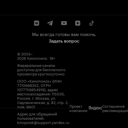
Мы всегда готовы вам помочь.
Задать вопрос
© 2003–
2026
Кинопоиск
.
18+
Федеральные каналы
доступны для бесплатного
просмотра круглосуточно
ООО «Кинопоиск» (ИНН
7710688352, ОГРН
1077759854919), адрес
местонахождения: 115035,
Россия, г. Москва, ул.
Садовническая, д. 82, стр. 2,
Проект
Соглашение
пом. 9А01
компании
рекомендаци
Адрес для обращений
пользователей:
kinopoisk@support.yandex.ru