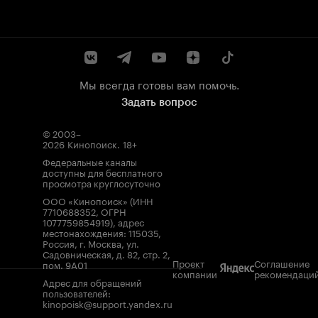
Мы всегда готовы вам помочь.
Задать вопрос
© 2003–
2026
Кинопоиск
.
18+
Федеральные каналы
доступны для бесплатного
просмотра круглосуточно
ООО «Кинопоиск» (ИНН
7710688352, ОГРН
1077759854919), адрес
местонахождения: 115035,
Россия, г. Москва, ул.
Садовническая, д. 82, стр. 2,
Проект
Соглашение
пом. 9А01
компании
рекомендаци
Адрес для обращений
пользователей:
kinopoisk@support.yandex.ru