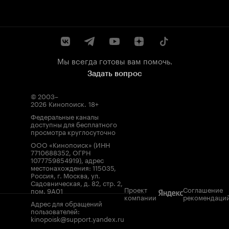
Мы всегда готовы вам помочь.
Задать вопрос
© 2003–
2026
Кинопоиск
.
18+
Федеральные каналы
доступны для бесплатного
просмотра круглосуточно
ООО «Кинопоиск» (ИНН
7710688352, ОГРН
1077759854919), адрес
местонахождения: 115035,
Россия, г. Москва, ул.
Садовническая, д. 82, стр. 2,
Проект
Соглашение
пом. 9А01
компании
рекомендаци
Адрес для обращений
пользователей:
kinopoisk@support.yandex.ru