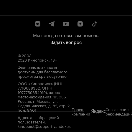
Мы всегда готовы вам помочь.
Задать вопрос
© 2003–
2026
Кинопоиск
.
18+
Федеральные каналы
доступны для бесплатного
просмотра круглосуточно
ООО «Кинопоиск» (ИНН
7710688352, ОГРН
1077759854919), адрес
местонахождения: 115035,
Россия, г. Москва, ул.
Садовническая, д. 82, стр. 2,
Проект
Соглашение
пом. 9А01
компании
рекомендаци
Адрес для обращений
пользователей:
kinopoisk@support.yandex.ru