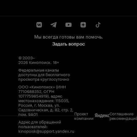
Мы всегда готовы вам помочь.
Задать вопрос
© 2003–
2026
Кинопоиск
.
18+
Федеральные каналы
доступны для бесплатного
просмотра круглосуточно
ООО «Кинопоиск» (ИНН
7710688352, ОГРН
1077759854919), адрес
местонахождения: 115035,
Россия, г. Москва, ул.
Садовническая, д. 82, стр. 2,
Проект
Соглашение
пом. 9А01
компании
рекомендаци
Адрес для обращений
пользователей:
kinopoisk@support.yandex.ru