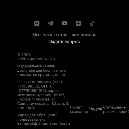
Мы всегда готовы вам помочь.
Задать вопрос
© 2003–
2026
Кинопоиск
.
18+
Федеральные каналы
доступны для бесплатного
просмотра круглосуточно
ООО «Кинопоиск» (ИНН
7710688352, ОГРН
1077759854919), адрес
местонахождения: 115035,
Россия, г. Москва, ул.
Садовническая, д. 82, стр. 2,
Проект
Соглашение
пом. 9А01
компании
рекомендаци
Адрес для обращений
пользователей:
kinopoisk@support.yandex.ru