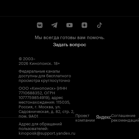
Мы всегда готовы вам помочь.
Задать вопрос
© 2003–
2026
Кинопоиск
.
18+
Федеральные каналы
доступны для бесплатного
просмотра круглосуточно
ООО «Кинопоиск» (ИНН
7710688352, ОГРН
1077759854919), адрес
местонахождения: 115035,
Россия, г. Москва, ул.
Садовническая, д. 82, стр. 2,
Проект
Соглашение
пом. 9А01
компании
рекомендаци
Адрес для обращений
пользователей:
kinopoisk@support.yandex.ru